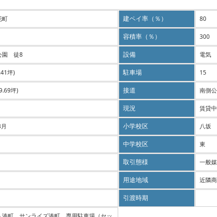
花町
建ペイ率（％）
80
容積率（％）
300
公園 徒8
設備
電気 
9.41坪)
駐車場
15
29.69坪)
接道
南側公
現況
賃貸中
3月
小学校区
八坂
中学校区
東
取引態様
一般媒
用途地域
近隣商
引渡時期
ト湊町、サンライズ湊町、専用駐車場（セッ