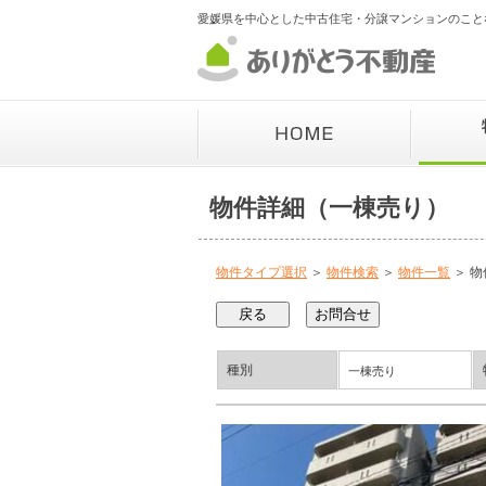
愛媛県を中心とした中古住宅・分譲マンションのこと
物件詳細（一棟売り）
物件タイプ選択
＞
物件検索
＞
物件一覧
＞ 物
種別
一棟売り