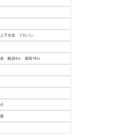
上下水道 プロパン
道 幅員4ｍ 接面18ｍ
介
業