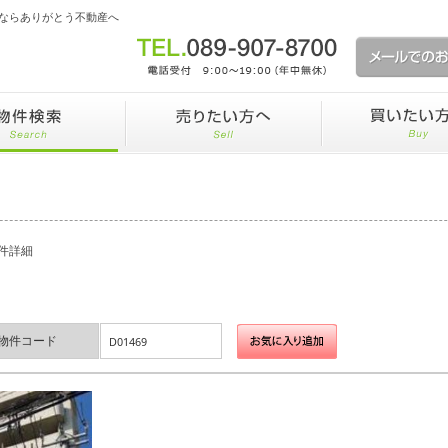
ならありがとう不動産へ
件詳細
物件コード
D01469