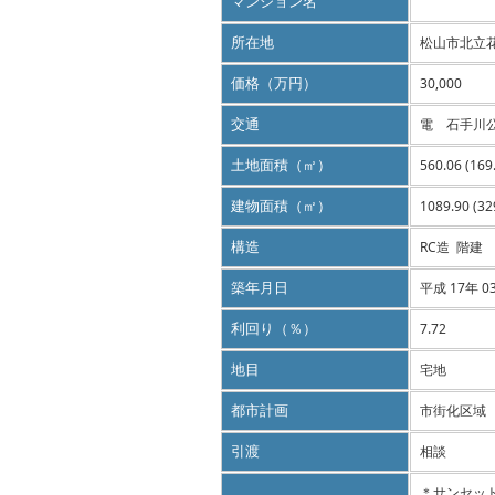
マンション名
所在地
松山市北立
価格（万円）
30,000
交通
電 石手川
土地面積（㎡）
560.06 (16
建物面積（㎡）
1089.90 (3
構造
RC造 階建
築年月日
平成 17年 0
利回り（％）
7.72
地目
宅地
都市計画
市街化区域
引渡
相談
＊サンセッ