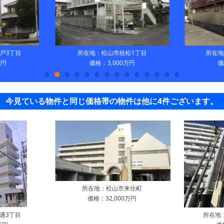
戸3丁目
所在地：松山市枝松1丁目
所在地
万円
価格：3,000万円
価
今見ている物件と同じ価格帯の物件は他に4件ございます。
所在地：松山市来住町
価格：32,000万円
通3丁目
所在地