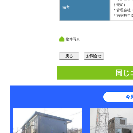
ト売却）
備考
＊管理会社
＊満室時年収 
物件写真
同じ
今