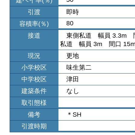
建ペイ率(％)
引渡
即時
80
容積率(％)
接道
東側私道 幅員 3.3m 
私道 幅員 3m 間口 15
現況
更地
小学校区
味生第二
中学校区
津田
建築条件
なし
取引態様
備考
＊SH
引渡時期