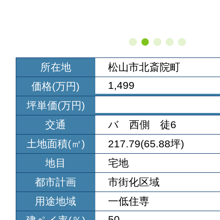
所在地
松山市北斎院町
1,499
価格(万円)
坪単価(万円)
交通
バ 西側 徒6
土地面積(㎡)
217.79(65.88坪)
地目
宅地
都市計画
市街化区域
用途地域
一低住専
50