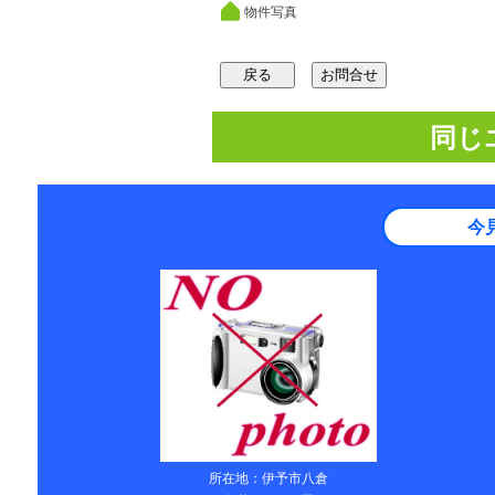
物件写真
同じ
今
所在地：伊予市八倉