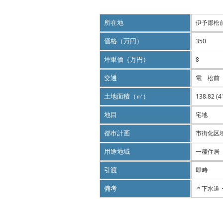
所在地
伊予郡松
価格（万円）
350
坪単価（万円）
8
交通
電 松前
土地面積（㎡）
138.82 (
地目
宅地
都市計画
市街化区
用途地域
一種住居
引渡
即時
備考
＊下水道