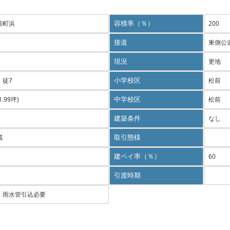
前町浜
容積率（％）
200
接道
東側公道
現況
更地
 徒7
小学校区
松前
41.99坪)
中学校区
松前
建築条件
なし
域
取引態様
建ペイ率（％）
60
引渡時期
・雨水管引込必要