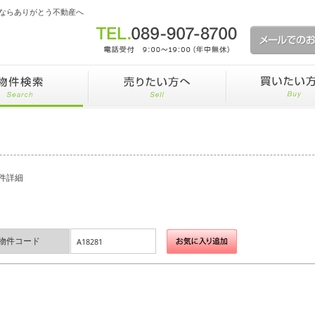
ならありがとう不動産へ
件詳細
物件コード
A18281