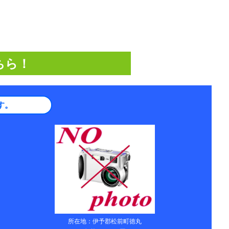
ちら！
す。
所在地：伊予郡松前町徳丸