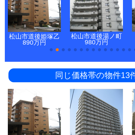
松山市道後湯ノ町
松山市道後姫塚乙
980万円
890万円
同じ価格帯の物件13