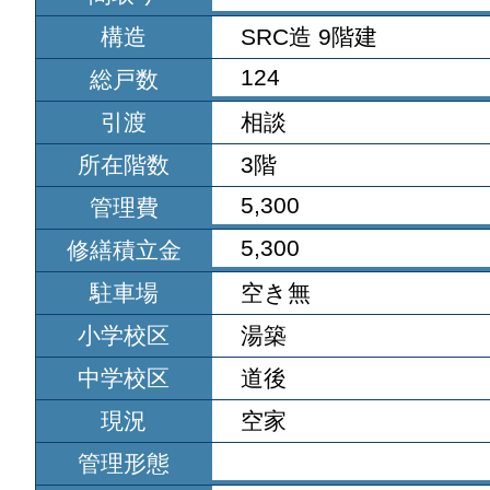
構造
SRC造 9階建
124
総戸数
引渡
相談
所在階数
3階
5,300
管理費
5,300
修繕積立金
駐車場
空き無
小学校区
湯築
中学校区
道後
現況
空家
管理形態