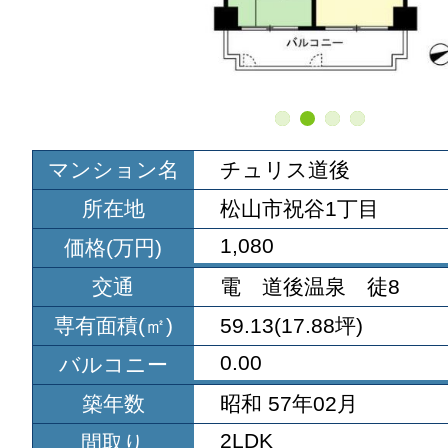
マンション名
チュリス道後
所在地
松山市祝谷1丁目
1,080
価格(万円)
交通
電 道後温泉 徒8
専有面積(㎡)
59.13(17.88坪)
0.00
バルコニー
築年数
昭和 57年02月
2LDK
間取り