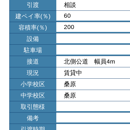
引渡
相談
60
建ペイ率(％)
200
容積率(％)
設備
駐車場
接道
北側公道 幅員4m
現況
賃貸中
小学校区
桑原
中学校区
桑原
取引態様
備考
引渡時期