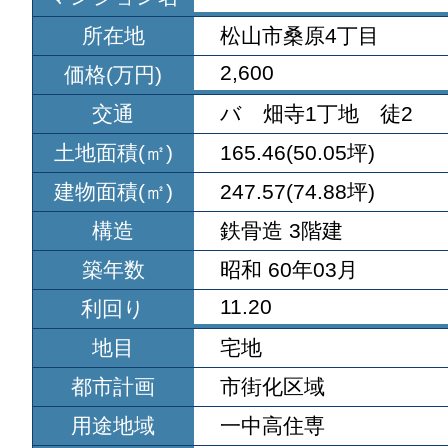
所在地
松山市桑原4丁目
2,600
価格(万円)
交通
バ 畑寺1丁地 徒2
土地面積(㎡)
165.46(50.05坪)
建物面積(㎡)
247.57(74.88坪)
構造
鉄骨造 3階建
築年数
昭和 60年03月
11.20
利回り
地目
宅地
都市計画
市街化区域
用途地域
一中高住専