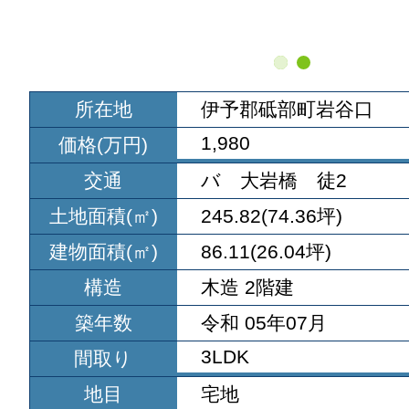
所在地
伊予郡砥部町岩谷口
1,980
価格(万円)
交通
バ 大岩橋 徒2
土地面積(㎡)
245.82(74.36坪)
建物面積(㎡)
86.11(26.04坪)
構造
木造 2階建
築年数
令和 05年07月
3LDK
間取り
地目
宅地