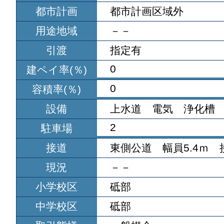
都市計画
都市計画区域外
用途地域
－－
引渡
指定有
0
建ペイ率(％)
0
容積率(％)
設備
上水道 電気 浄化槽
2
駐車場
接道
東側公道 幅員5.4ｍ 接
現況
－－
小学校区
砥部
中学校区
砥部