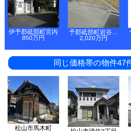
伊予郡砥部町宮内
予郡砥部町岩谷…
850万円
2,020万円
同じ価格帯の物件47
松山市馬木町