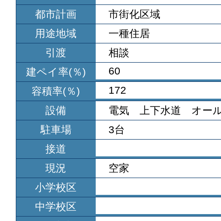
都市計画
市街化区域
用途地域
一種住居
引渡
相談
60
建ペイ率(％)
172
容積率(％)
設備
電気 上下水道 オー
駐車場
3台
接道
現況
空家
小学校区
中学校区