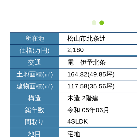
所在地
松山市北条辻
2,180
価格(万円)
交通
電 伊予北条
土地面積(㎡)
164.82(49.85坪)
建物面積(㎡)
117.58(35.56坪)
構造
木造 2階建
築年数
令和 05年06月
4SLDK
間取り
地目
宅地