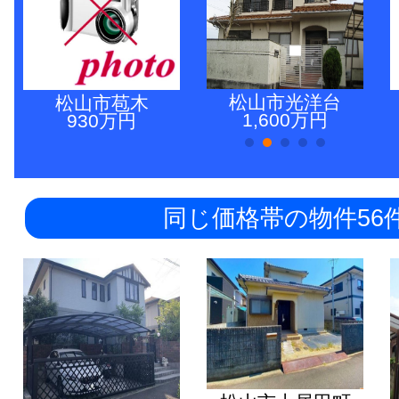
松山市光洋台
松山市苞木
1,600万円
930万円
同じ価格帯の物件56