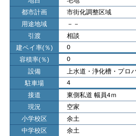
地目
宅地
都市計画
市街化調整区域
用途地域
－－
引渡
相談
0
建ペイ率(％)
0
容積率(％)
設備
上水道・浄化槽・プロ
4
駐車場
接道
東側私道 幅員4ｍ
現況
空家
小学校区
余土
中学校区
余土