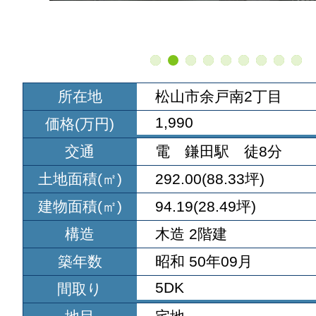
所在地
松山市余戸南2丁目
1,990
価格(万円)
交通
電 鎌田駅 徒8分
土地面積(㎡)
292.00(88.33坪)
建物面積(㎡)
94.19(28.49坪)
構造
木造 2階建
築年数
昭和 50年09月
5DK
間取り