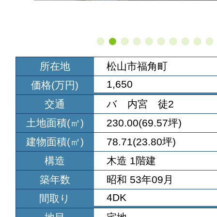
所在地
松山市福角町
1,650
価格(万円)
交通
バ 内宮 徒2
土地面積(㎡)
230.00(69.57坪)
建物面積(㎡)
78.71(23.80坪)
構造
木造 1階建
築年数
昭和 53年09月
4DK
間取り