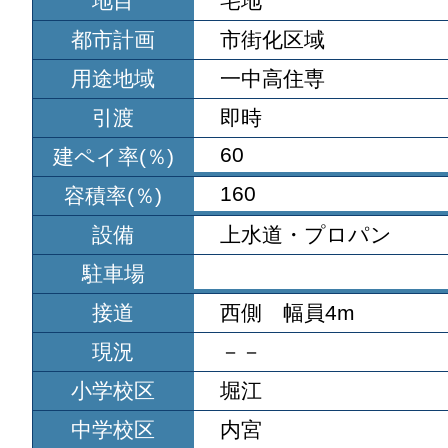
地目
宅地
都市計画
市街化区域
用途地域
一中高住専
引渡
即時
60
建ペイ率(％)
160
容積率(％)
設備
上水道・プロパン
駐車場
接道
西側 幅員4m
現況
－－
小学校区
堀江
中学校区
内宮