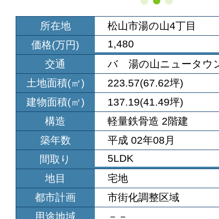
所在地
松山市湯の山4丁目
1,480
価格(万円)
交通
バ 湯の山ニュータウ
土地面積(㎡)
223.57(67.62坪)
建物面積(㎡)
137.19(41.49坪)
構造
軽量鉄骨造 2階建
築年数
平成 02年08月
5LDK
間取り
地目
宅地
都市計画
市街化調整区域
用途地域
－－