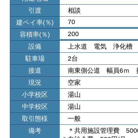
引渡
相談
70
建ペイ率(％)
200
容積率(％)
設備
上水道 電気 浄化槽
駐車場
2台
接道
南東側公道 幅員6ｍ 
現況
空家
小学校区
湯山
中学校区
湯山
取引態様
一般
備考
＊共用施設管理費 500