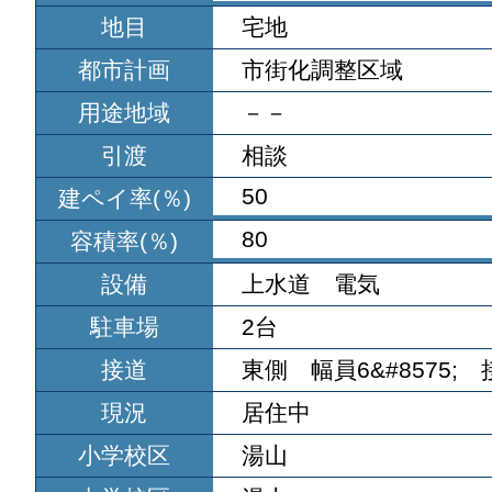
地目
宅地
都市計画
市街化調整区域
用途地域
－－
引渡
相談
50
建ペイ率(％)
80
容積率(％)
設備
上水道 電気
駐車場
2台
接道
東側 幅員6&#8575; 接面
現況
居住中
小学校区
湯山