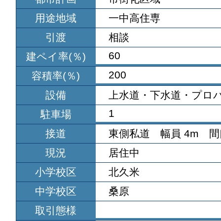
用途地域
一中高住専
引渡
相談
60
建ペイ率(％)
200
容積率(％)
設備
上水道・下水道・プロ
1
駐車場
接道
東側私道 幅員 4m 間
現況
居住中
小学校区
北久米
中学校区
桑原
取引態様