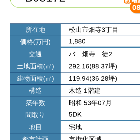
所在地
松山市畑寺3丁目
1,880
価格(万円)
交通
バ 畑寺 徒2
土地面積(㎡)
292.16(88.37坪)
建物面積(㎡)
119.94(36.28坪)
構造
木造 1階建
築年数
昭和 53年07月
5DK
間取り
地目
宅地
都市計画
市街化区域