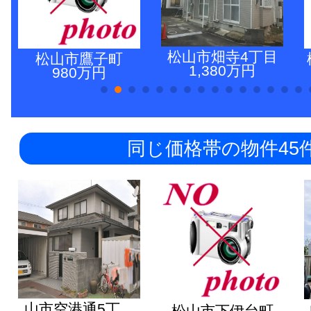
松山市畑寺4丁目
松山市鷹子町
1,380万円
980万円
同じ価格帯の物件45
山市空港通5丁…
松山市下伊台町