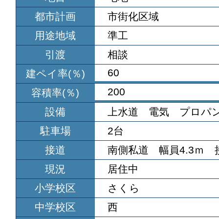
都市計画
市街化区域
用途地域
準工
引渡
相談
60
建ペイ率(％)
200
容積率(％)
設備
上水道 電気 プロパ
駐車場
2台
接道
南側私道 幅員4.3ｍ 接
現況
居住中
小学校区
さくら
中学校区
西