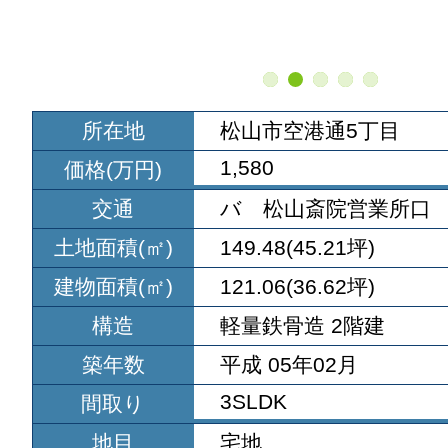
所在地
松山市空港通5丁目
1,580
価格(万円)
交通
バ 松山斎院営業所口 
土地面積(㎡)
149.48(45.21坪)
建物面積(㎡)
121.06(36.62坪)
構造
軽量鉄骨造 2階建
築年数
平成 05年02月
3SLDK
間取り
地目
宅地