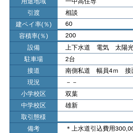
用途地域
一中高住専
引渡
相談
60
建ペイ率(％)
200
容積率(％)
設備
上下水道 電気 太陽
駐車場
2台
接道
南側私道 幅員4ｍ 接面
現況
－－
小学校区
双葉
中学校区
雄新
取引態様
備考
＊上水道引込費用300,0