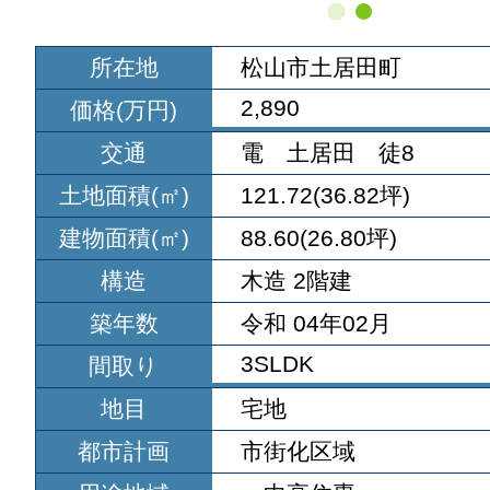
所在地
松山市土居田町
2,890
価格(万円)
交通
電 土居田 徒8
土地面積(㎡)
121.72(36.82坪)
建物面積(㎡)
88.60(26.80坪)
構造
木造 2階建
築年数
令和 04年02月
3SLDK
間取り
地目
宅地
都市計画
市街化区域