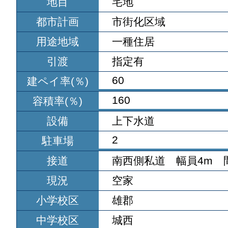
地目
宅地
都市計画
市街化区域
用途地域
一種住居
引渡
指定有
60
建ペイ率(％)
160
容積率(％)
設備
上下水道
2
駐車場
接道
南西側私道 幅員4m 
現況
空家
小学校区
雄郡
中学校区
城西