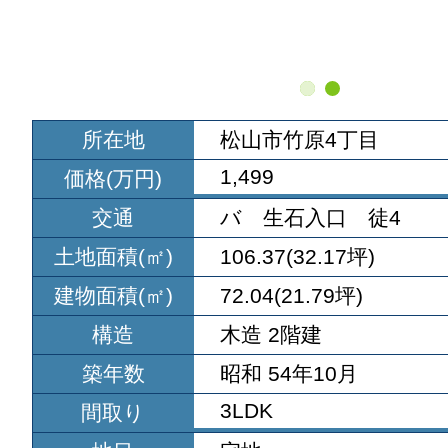
所在地
松山市竹原4丁目
1,499
価格(万円)
交通
バ 生石入口 徒4
土地面積(㎡)
106.37(32.17坪)
建物面積(㎡)
72.04(21.79坪)
構造
木造 2階建
築年数
昭和 54年10月
3LDK
間取り