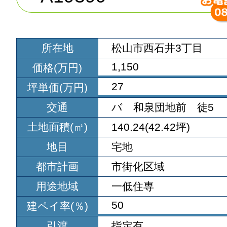
所在地
松山市西石井3丁目
1,150
価格(万円)
27
坪単価(万円)
交通
バ 和泉団地前 徒5
土地面積(㎡)
140.24(42.42坪)
地目
宅地
都市計画
市街化区域
用途地域
一低住専
50
建ペイ率(％)
引渡
指定有