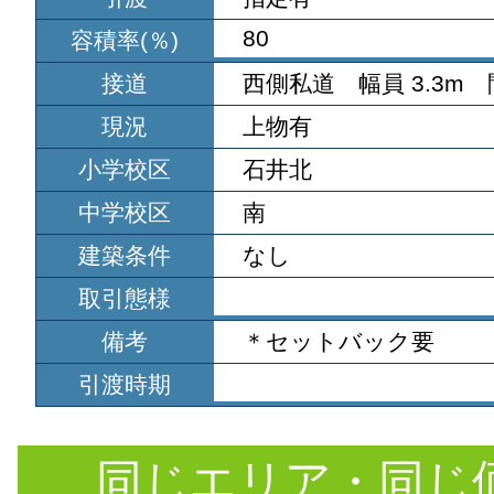
80
容積率(％)
接道
西側私道 幅員 3.3m 
現況
上物有
小学校区
石井北
中学校区
南
建築条件
なし
取引態様
備考
＊セットバック要
引渡時期
同じエリア・同じ