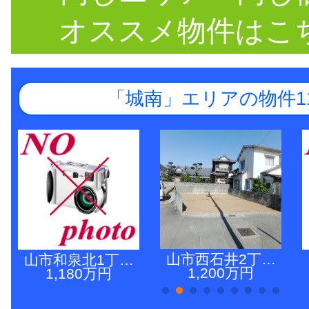
オススメ物件はこ
「城南」エリアの物件1
山市西石井2丁…
山市和泉北1丁…
1,200万円
1,180万円