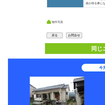
様が得る事に
物件写真
同じ
今