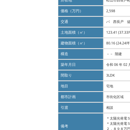
所在地
松山市西長戸
価格（万円）
2,598
交通
バ 西長戸 徒
土地面積（㎡）
123.41 (37.33
建物面積（㎡）
80.16 (24.24坪
構造
－－ 階建
築年月日
令和 06 年 02 
間取り
3LDK
地目
宅地
都市計画
市街化区域
引渡
相談
＊太陽光発電
＊太陽光発電
備考
２，８９８万