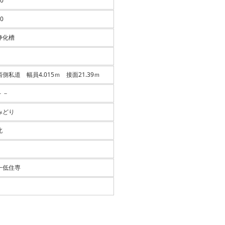
0
0
浄化槽
西側私道 幅員4.015ｍ 接面21.39ｍ
－－
みどり
北
一低住専