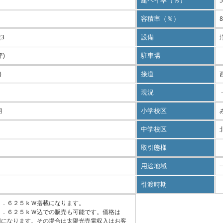
町
建ペイ率（％）
5
容積率（％）
8
3
設備
坪)
駐車場
)
接道
現況
月
小学校区
中学校区
取引態様
用途地域
引渡時期
５．６２５ｋＷ搭載になります。
５．６２５ｋＷ込での販売も可能です。価格は
円になります。その場合は太陽光売電収入はお客