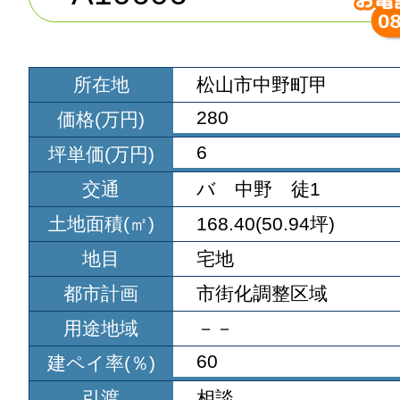
所在地
松山市中野町甲
280
価格(万円)
6
坪単価(万円)
交通
バ 中野 徒1
土地面積(㎡)
168.40(50.94坪)
地目
宅地
都市計画
市街化調整区域
用途地域
－－
60
建ペイ率(％)
引渡
相談