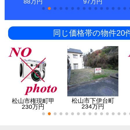
88万円
97万円
同じ価格帯の物件20
松山市下伊台町
松山市権現町甲
234万円
230万円