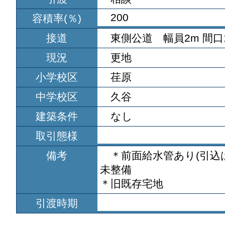
200
容積率(％)
接道
東側公道 幅員2m 間口1
現況
更地
小学校区
荏原
中学校区
久谷
建築条件
なし
取引態様
備考
＊前面給水管あり(引込
未整備
＊旧既存宅地
引渡時期