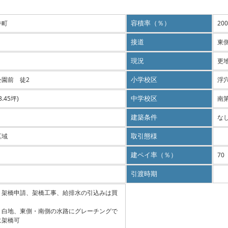
井町
容積率（％）
200
接道
東
現況
更
公園前 徒2
小学校区
浮
3.45坪)
中学校区
南
建築条件
な
区域
取引態様
建ペイ率（％）
70
引渡時期
、架橋申請、架橋工事、給排水の引込みは買
、白地、東側・南側の水路にグレーチングで
に架橋可