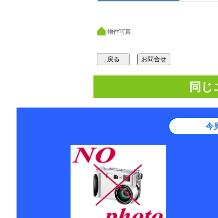
物件写真
同じ
今