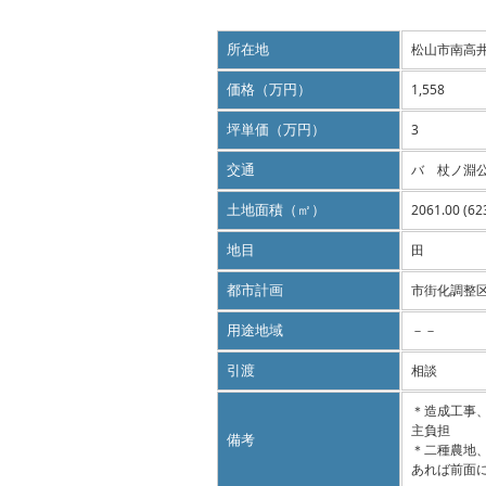
所在地
松山市南高
価格（万円）
1,558
坪単価（万円）
3
交通
バ 杖ノ淵
土地面積（㎡）
2061.00 (62
地目
田
都市計画
市街化調整
用途地域
－－
引渡
相談
＊造成工事
主負担
備考
＊二種農地
あれば前面