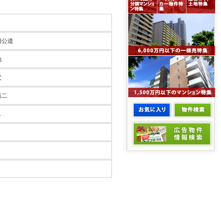
側公道
地
穴
第二
し