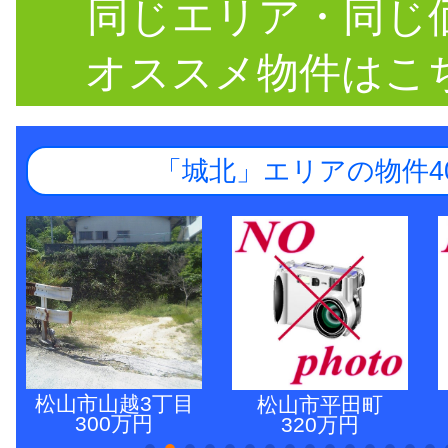
同じエリア・同じ
オススメ物件はこ
「城北」エリアの物件4
松山市山越3丁目
松山市平田町
300万円
320万円