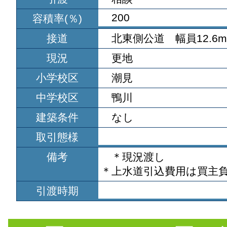
200
容積率(％)
接道
北東側公道 幅員12.6m
現況
更地
小学校区
潮見
中学校区
鴨川
建築条件
なし
取引態様
備考
＊現況渡し
＊上水道引込費用は買主
引渡時期