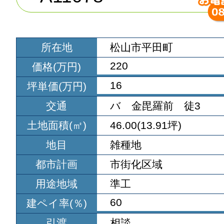
所在地
松山市平田町
220
価格(万円)
16
坪単価(万円)
交通
バ 金毘羅前 徒3
土地面積(㎡)
46.00(13.91坪)
地目
雑種地
都市計画
市街化区域
用途地域
準工
60
建ペイ率(％)
引渡
相談