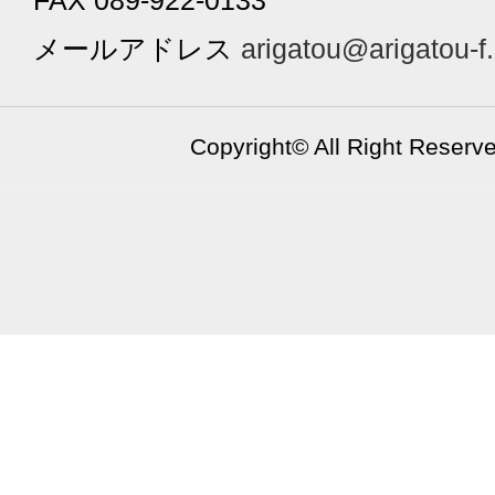
FAX 089-922-0133
メールアドレス
arigatou@arigatou-f
Copyright©
All Right Reserv