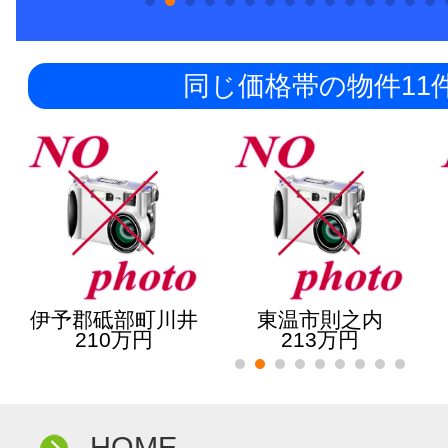
同じ価格帯の物件11
伊予郡砥部町川井
東温市則之内
210万円
213万円
HOME