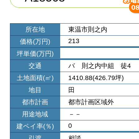
所在地
東温市則之内
213
価格(万円)
坪単価(万円)
交通
バ 則之内中組 徒4
土地面積(㎡)
1410.88(426.79坪)
地目
田
都市計画
都市計画区域外
用途地域
－－
0
建ペイ率(％)
引渡
相談