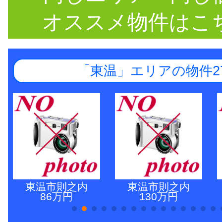
オススメ物件はこ
「東温」エリアの物件2
東温市則之内
東温市則之内
86万円
130万円