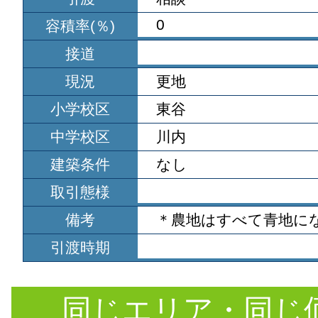
0
容積率(％)
接道
現況
更地
小学校区
東谷
中学校区
川内
建築条件
なし
取引態様
備考
＊農地はすべて青地に
引渡時期
同じエリア・同じ