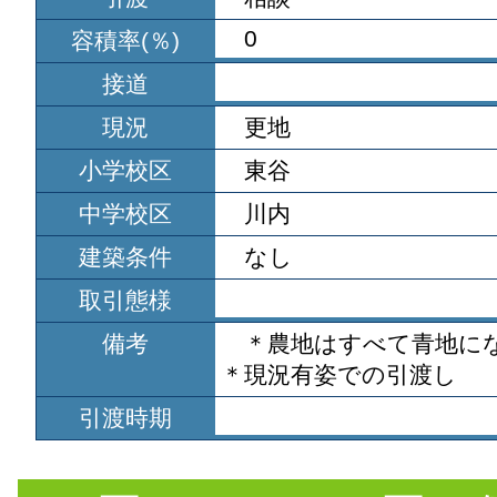
0
容積率(％)
接道
現況
更地
小学校区
東谷
中学校区
川内
建築条件
なし
取引態様
備考
＊農地はすべて青地に
＊現況有姿での引渡し
引渡時期