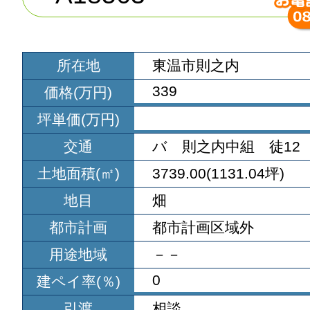
所在地
東温市則之内
339
価格(万円)
坪単価(万円)
交通
バ 則之内中組 徒12
土地面積(㎡)
3739.00(1131.04坪)
地目
畑
都市計画
都市計画区域外
用途地域
－－
0
建ペイ率(％)
引渡
相談