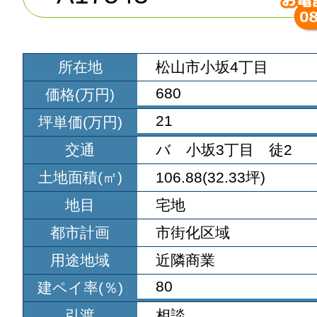
所在地
松山市小坂4丁目
680
価格(万円)
21
坪単価(万円)
交通
バ 小坂3丁目 徒2
土地面積(㎡)
106.88(32.33坪)
地目
宅地
都市計画
市街化区域
用途地域
近隣商業
80
建ペイ率(％)
引渡
相談