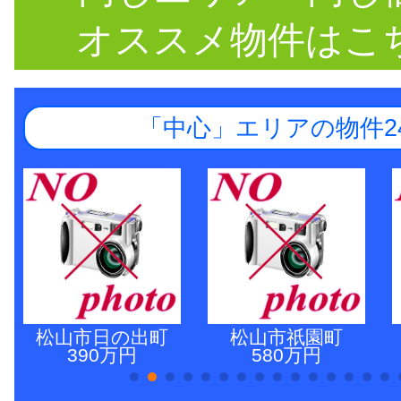
オススメ物件はこ
「中心」エリアの物件2
松山市日の出町
松山市祇園町
390万円
580万円