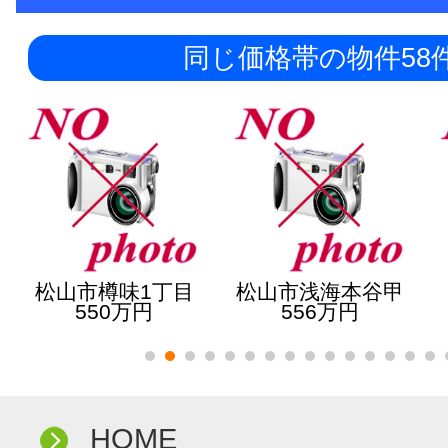
同じ価格帯の物件58
松山市樽味1丁目
松山市浅海本谷甲
550万円
556万円
HOME