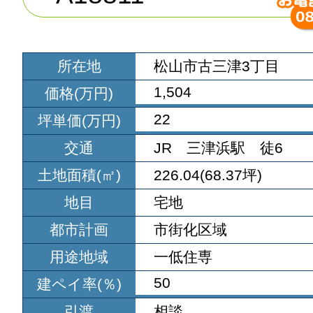
所在地
松山市古三津3丁目
1,504
価格(万円)
22
坪単価(万円)
交通
JR 三津浜駅 徒6
土地面積(㎡)
226.04(68.37坪)
地目
宅地
都市計画
市街化区域
用途地域
一低住専
50
建ペイ率(％)
引渡
相談