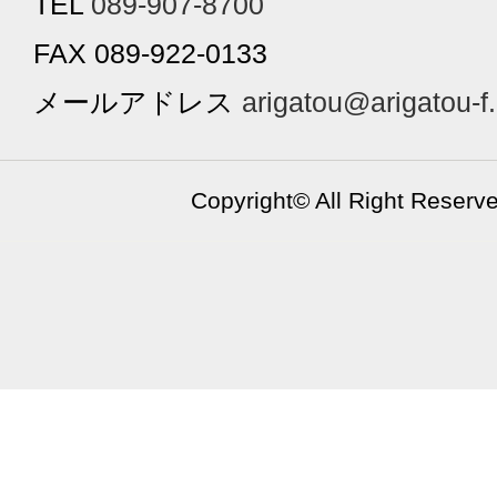
TEL
089-907-8700
FAX 089-922-0133
メールアドレス
arigatou@arigatou-f
Copyright©
All Right Reserv