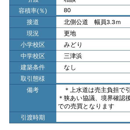
80
容積率(％)
接道
北側公道 幅員3.3ｍ
現況
更地
小学校区
みどり
中学校区
三津浜
建築条件
なし
取引態様
備考
＊上水道は売主負担で
＊狭あい協議、境界確認
での売買となります
引渡時期