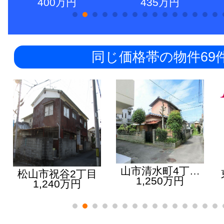
400万円
435万円
同じ価格帯の物件69
山市清水町4丁…
松山市祝谷2丁目
1,250万円
1,240万円