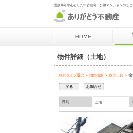
愛媛県を中心とした中古住宅・分譲マンションのこと
物件詳細（土地）
物件タイプ選択
＞
物件検索
＞
物件一覧
＞ 物
種別
土地