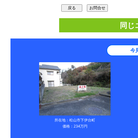
同じ
今
所在地：松山市下伊台町
価格：234万円