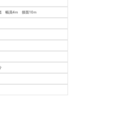
道 幅員4ｍ 接面10ｍ
介