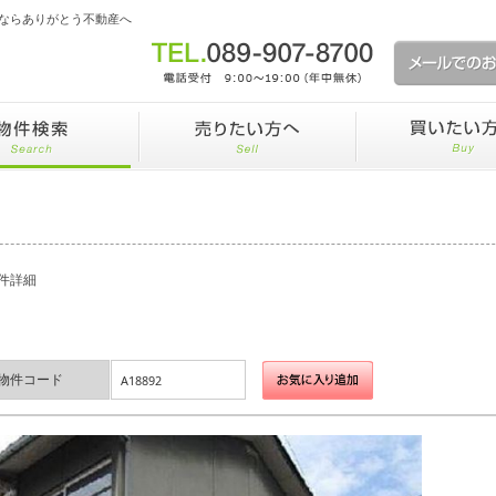
ならありがとう不動産へ
件詳細
物件コード
A18892