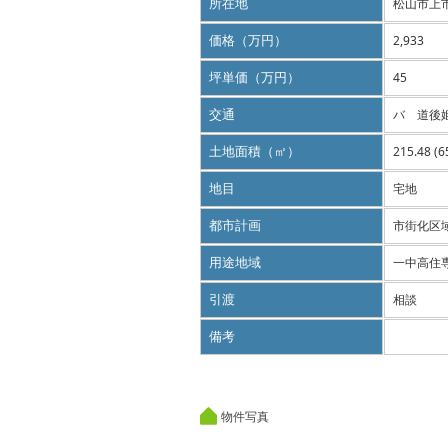
所在地
松山市上
価格（万円）
2,933
坪単価（万円）
45
交通
バ 道後
土地面積（㎡）
215.48 (
地目
宅地
都市計画
市街化区
用途地域
一中高住
引渡
相談
備考
物件写真