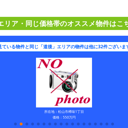
エリア・同じ価格帯のオススメ物件はこ
見ている物件と同じ「道後」エリアの物件は他に32件ございま
所在地：松山市樽味1丁目
価格：550万円