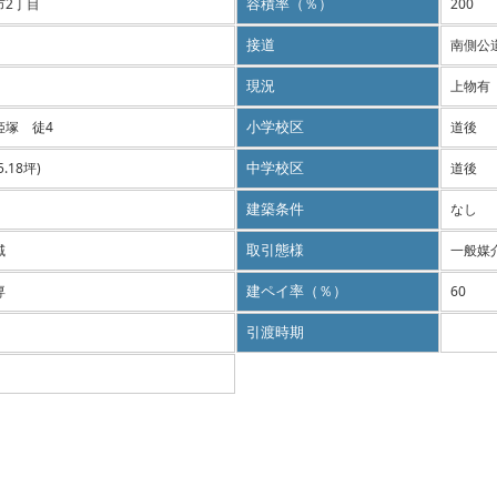
市2丁目
容積率（％）
200
接道
南側公
現況
上物有
姫塚 徒4
小学校区
道後
65.18坪)
中学校区
道後
建築条件
なし
域
取引態様
一般媒
専
建ペイ率（％）
60
引渡時期