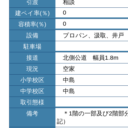
引渡
相談
0
建ペイ率(％)
0
容積率(％)
設備
プロパン、汲取、井戸
駐車場
接道
北側公道 幅員1.8m
現況
空家
小学校区
中島
中学校区
中島
取引態様
備考
＊1階の一部及び2階部
記）