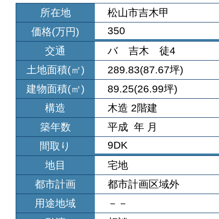
所在地
松山市吉木甲
350
価格(万円)
交通
バ 吉木 徒4
土地面積(㎡)
289.83(87.67坪)
建物面積(㎡)
89.25(26.99坪)
構造
木造 2階建
築年数
平成 年 月
9DK
間取り
地目
宅地
都市計画
都市計画区域外
用途地域
－－