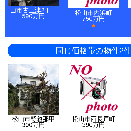
山市古三津2丁…
松山市内浜町
590万円
750万円
同じ価格帯の物件2
松山市野忽那甲
松山市西長戸町
300万円
390万円