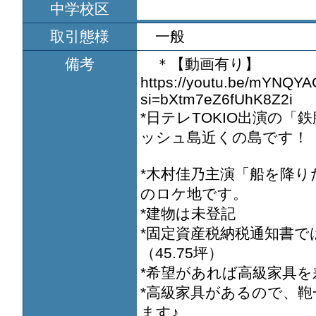
中学校区
取引態様
一般
備考
＊【動画有り】
https://youtu.be/mYNQYA
si=bXtm7eZ6fUhK8Z2i
*日テレTOKIO出演の「鉄
ッシュ島近くの島です！
*木村佳乃主演「船を降り
のロケ地です。
*建物は未登記
*固定資産税納税通知書では1
（45.75坪）
*希望があれば高級家具
*高級家具があるので、
ます♪