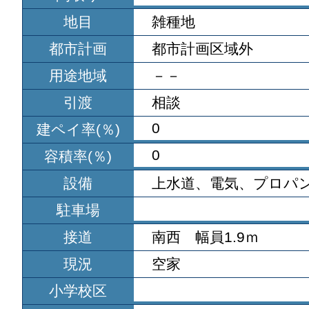
地目
雑種地
都市計画
都市計画区域外
用途地域
－－
引渡
相談
0
建ペイ率(％)
0
容積率(％)
設備
上水道、電気、プロパ
駐車場
接道
南西 幅員1.9ｍ
現況
空家
小学校区