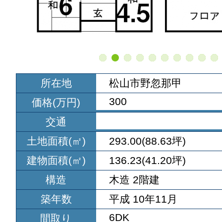
所在地
松山市野忽那甲
300
価格(万円)
交通
土地面積(㎡)
293.00(88.63坪)
建物面積(㎡)
136.23(41.20坪)
構造
木造 2階建
築年数
平成 10年11月
6DK
間取り