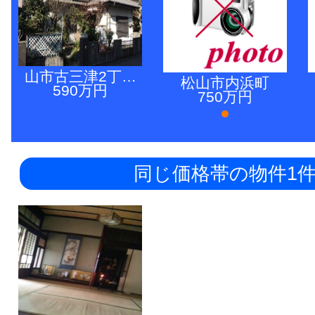
山市古三津2丁…
松山市内浜町
590万円
750万円
同じ価格帯の物件1