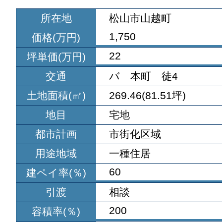
所在地
松山市山越町
1,750
価格(万円)
22
坪単価(万円)
交通
バ 本町 徒4
土地面積(㎡)
269.46(81.51坪)
地目
宅地
都市計画
市街化区域
用途地域
一種住居
60
建ペイ率(％)
引渡
相談
200
容積率(％)