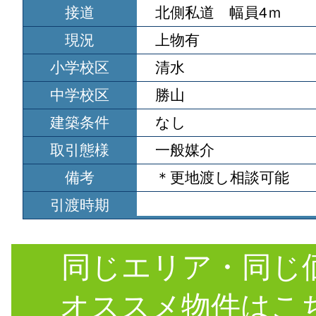
接道
北側私道 幅員4ｍ
現況
上物有
小学校区
清水
中学校区
勝山
建築条件
なし
取引態様
一般媒介
備考
＊更地渡し相談可能
引渡時期
同じエリア・同じ
オススメ物件はこ