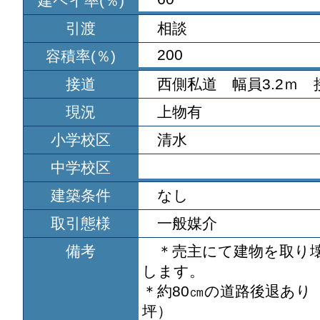
建ペイ率(％)
引渡
相談
200
容積率(％)
接道
西側私道 幅員3.2ｍ 接
現況
上物有
小学校区
清水
中学校区
建築条件
なし
取引態様
一般媒介
備考
＊売主にて建物を取り
します。
＊約80㎝の道路後退あり 10
坪）