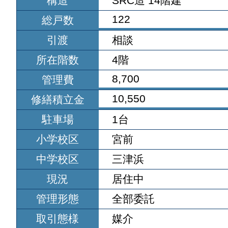
構造
SRC造 14階建
122
総戸数
引渡
相談
所在階数
4階
8,700
管理費
10,550
修繕積立金
駐車場
1台
小学校区
宮前
中学校区
三津浜
現況
居住中
管理形態
全部委託
取引態様
媒介