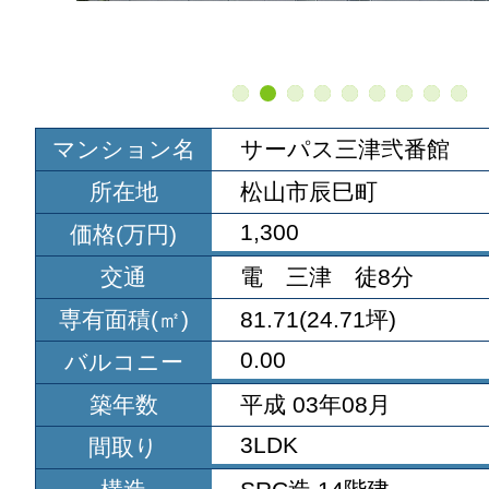
マンション名
サーパス三津弐番館
所在地
松山市辰巳町
1,300
価格(万円)
交通
電 三津 徒8分
専有面積(㎡)
81.71(24.71坪)
0.00
バルコニー
築年数
平成 03年08月
3LDK
間取り