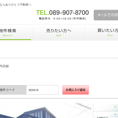
ならありがとう不動産へ
件詳細
物件コード
B09418