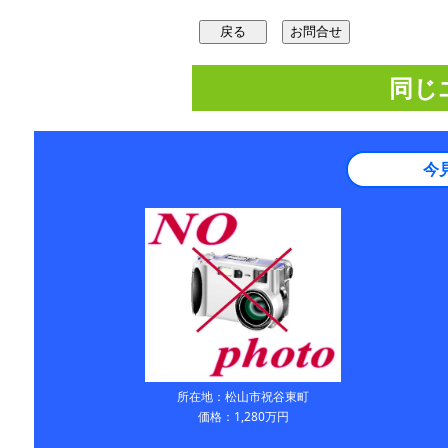
同じ
今
所在地：松山市祝谷東町
価格：1,280万円