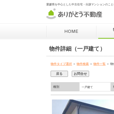
愛媛県を中心とした中古住宅・分譲マンションのこと
物件詳細（一戸建て）
物件タイプ選択
＞
物件検索
＞
物件一覧
＞ 物
種別
一戸建て