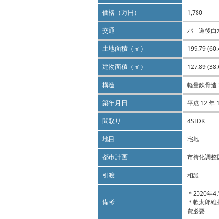
価格（万円）
1,780
交通
バ 道後白
土地面積（㎡）
199.79 (60
建物面積（㎡）
127.89 (38
構造
軽量鉄骨造
築年月日
平成 12 年 
間取り
4SLDK
地目
宅地
都市計画
市街化調整
引渡
相談
＊2020年
備考
＊軟太郎維
費必要