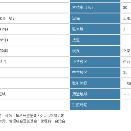
容積率（％）
80
水台 徒8
設備
上水
.43坪)
駐車場
2
.68坪)
接道
 2階建
現況
空家
12 月
小学校区
伊台
中学校区
旭
取引態様
一般
区域
用途地域
－－
引渡時期
4月 外装：屋根外壁塗装 / クロス張替 / 床
持費、管理組合運営基金、管理費、自治会