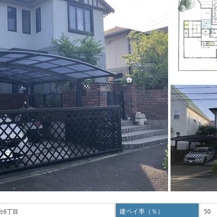
台6丁目
建ペイ率（％）
50