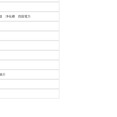
道 浄化槽 四国電力
媒介