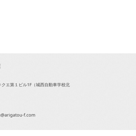
1キクエ第１ビル1F（城西自動車学校北
arigatou-f.com